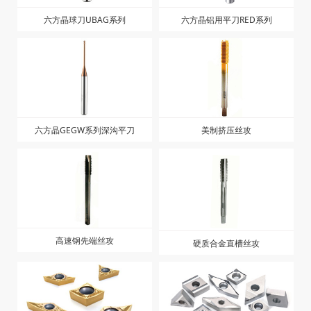
六方晶球刀UBAG系列
六方晶铝用平刀RED系列
六方晶GEGW系列深沟平刀
美制挤压丝攻
高速钢先端丝攻
硬质合金直槽丝攻