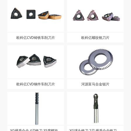
欧科亿CVD铸铁车削刀片
欧科亿螺纹铣刀片
欧科亿CVD钢件车削刀片
河源富马合金锯片
YG硬质合金 4刃铣刀 35度螺旋角
YG球头铣刀 2刃 硬质合金铣刀 短