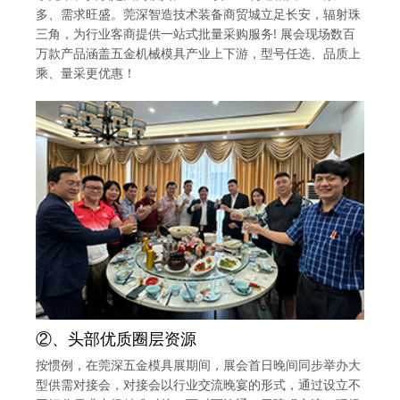
多、需求旺盛。莞深智造技术装备商贸城立足长安，辐射珠
三角，为行业客商提供一站式批量采购服务! 展会现场数百
万款产品涵盖五金机械模具产业上下游，型号任选、品质上
乘、量采更优惠！
②、头部优质圈层资源
按惯例，在莞深五金模具展期间，展会首日晚间同步举办大
型供需对接会，对接会以行业交流晚宴的形式，通过设立不