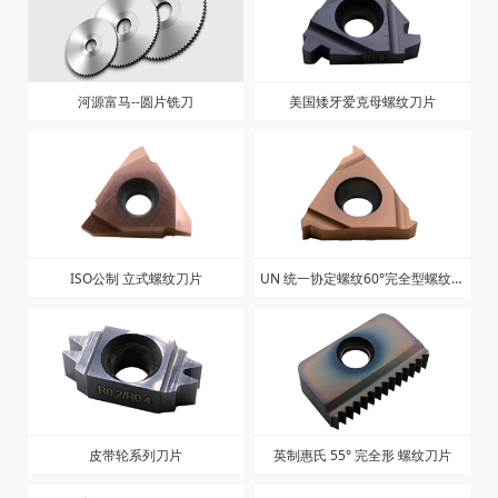
河源富马--圆片铣刀
美国矮牙爱克母螺纹刀片
ISO公制 立式螺纹刀片
UN 统一协定螺纹60°完全型螺纹刀
片
皮带轮系列刀片
英制惠氏 55° 完全形 螺纹刀片