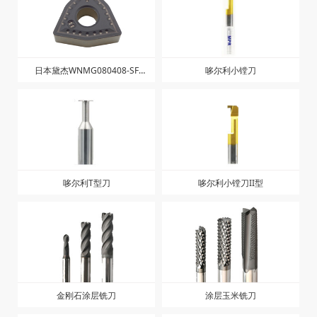
日本黛杰WNMG080408-SF
哆尔利小镗刀
JC8015
哆尔利T型刀
哆尔利小镗刀II型
金刚石涂层铣刀
涂层玉米铣刀