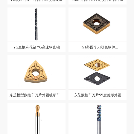
长刃
刀
YG直柄麻花钻 YG高速钢直钻
T91外圆车刀双色钢件
CNG10404T T91
东芝桃型数控车刀片外圆桃形车床
东芝数控车刀片55度菱形外圆
刀粒WNMG080408/080404-TM
NMG150404 150408-TM T9125
T9125
双色刀粒