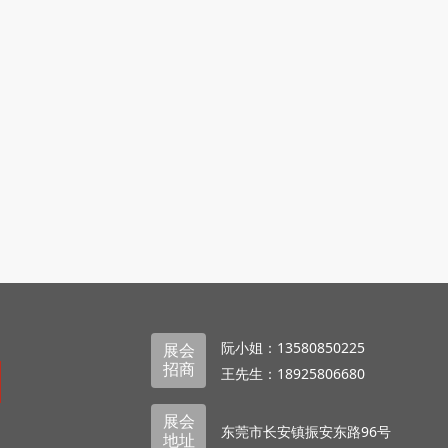
阮小姐：13580850225
展会
招商
王先生：18925806680
展会
东莞市长安镇振安东路96号
地址