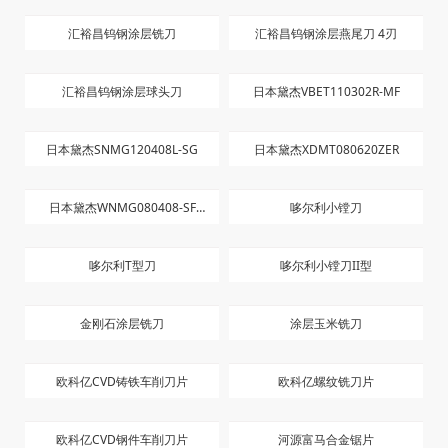
汇裕昌钨钢涂层铣刀
汇裕昌钨钢涂层燕尾刀 4刃
汇裕昌钨钢涂层球头刀
日本黛杰VBET110302R-MF
日本黛杰SNMG120408L-SG
日本黛杰XDMT080620ZER
日本黛杰WNMG080408-SF
哆尔利小镗刀
JC8015
哆尔利T型刀
哆尔利小镗刀II型
金刚石涂层铣刀
涂层玉米铣刀
欧科亿CVD铸铁车削刀片
欧科亿螺纹铣刀片
欧科亿CVD钢件车削刀片
河源富马合金锯片