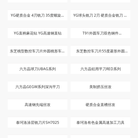
YG硬质合金 4刃铣刀 35度螺旋角
YG球头铣刀 2刃 硬质合金铣刀 短
长刃
刀
YG直柄麻花钻 YG高速钢直钻
T91外圆车刀双色钢件
CNG10404T T91
东芝桃型数控车刀片外圆桃形车床
东芝数控车刀片55度菱形外圆
刀粒WNMG080408/080404-TM
NMG150404 150408-TM T9125
六方晶球刀UBAG系列
六方晶铝用平刀RED系列
T9125
双色刀粒
六方晶GEGW系列深沟平刀
美制挤压丝攻
高速钢先端丝攻
硬质合金直槽丝攻
泰珂洛涂层铣刀片SH7025
泰珂洛有色金属高速加工刀具