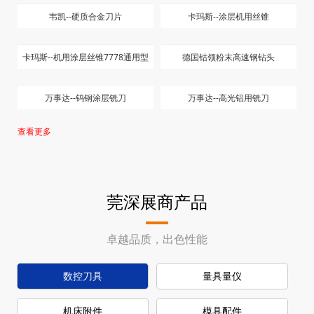
韦凯--硬质合金刀片
卡玛斯--涂层机用丝锥
卡玛斯--机用涂层丝锥7778通用型
德国钴领粉末高速钢钻头
万事达--钨钢涂层铣刀
万事达--高光铝用铣刀
查看更多
莞深展商产品
卓越品质，出色性能
数控刀具
量具量仪
机床附件
模具配件