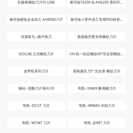
瓦格斯螺纹刀片FS LINE
泰珂洛T6200 & AH6200 系列不锈
钢刀片
泰珂洛耐热合金加工 AH8000刀片
泰珂洛小零件加工专用PVD材质刀
片
河源富马--圆片铣刀
美国矮牙爱克母螺纹刀片
ISO公制 立式螺纹刀片
UN 统一协定螺纹60°完全型螺纹刀
片
皮带轮系列刀片
英制惠氏 55° 完全形 螺纹刀片
御钻--切断刀片系列 05
韦凯--SNMX 断屑槽刀片
韦凯--DCGT 刀片
韦凯--WNMG 车削刀片
韦凯--WCMT 刀片
韦凯--JDMT 刀片