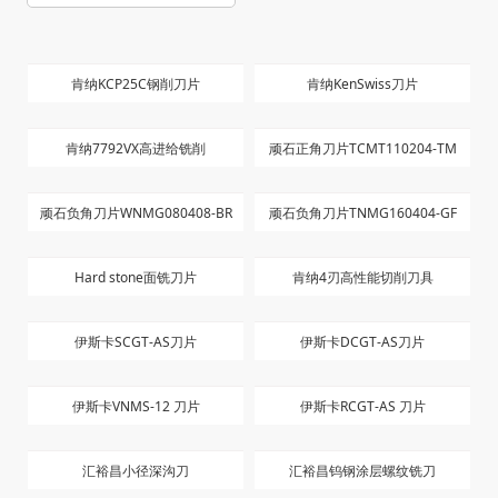
肯纳KCP25C钢削刀片
肯纳KenSwiss刀片
肯纳7792VX高进给铣削
顽石正角刀片TCMT110204-TM
顽石负角刀片WNMG080408-BR
顽石负角刀片TNMG160404-GF
Hard stone面铣刀片
肯纳4刃高性能切削刀具
伊斯卡SCGT-AS刀片
伊斯卡DCGT-AS刀片
伊斯卡VNMS-12 刀片
伊斯卡RCGT-AS 刀片
汇裕昌小径深沟刀
汇裕昌钨钢涂层螺纹铣刀