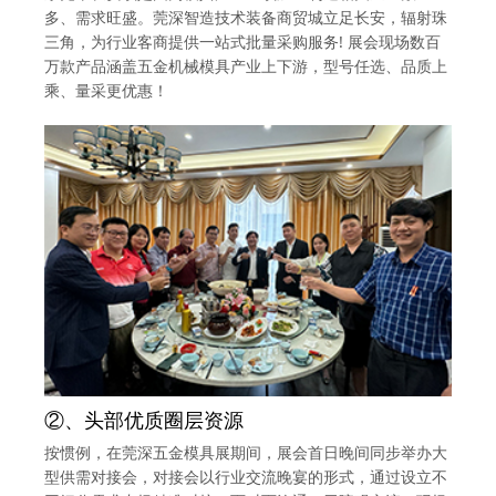
多、需求旺盛。莞深智造技术装备商贸城立足长安，辐射珠
三角，为行业客商提供一站式批量采购服务! 展会现场数百
万款产品涵盖五金机械模具产业上下游，型号任选、品质上
乘、量采更优惠！
②、头部优质圈层资源
按惯例，在莞深五金模具展期间，展会首日晚间同步举办大
型供需对接会，对接会以行业交流晚宴的形式，通过设立不