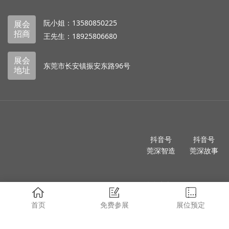
阮小姐：13580850225
展会
招商
王先生：18925806680
展会
东莞市长安镇振安东路96号
地址
抖音号
抖音号
莞深智造
莞深故事
微信公众号
东莞莞深
首页
免费参展
展位预定
版权所有 © 2024 广东莞深集团版权所有、侵权必究