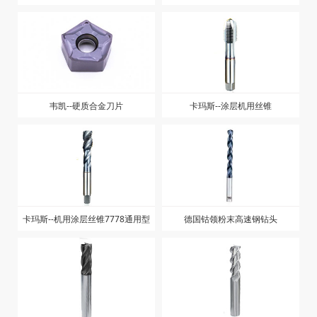
韦凯--硬质合金刀片
卡玛斯--涂层机用丝锥
卡玛斯--机用涂层丝锥7778通用型
德国钴领粉末高速钢钻头