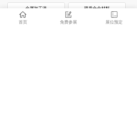
金属加工液
硬质合金材料
首页
免费参展
展位预定
硬质合金装备
工业自动化
超硬材料、陶瓷制品
先进硬质材料及工具
检测设备
精机通-铣刀片-SOMT140520ER-
精机通-铣刀片-
LD-ZK1025
LNPU110408SRGE-ZK1225