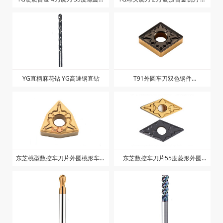
长刃
刀
YG直柄麻花钻 YG高速钢直钻
T91外圆车刀双色钢件
CNG10404T T91
东芝桃型数控车刀片外圆桃形车床
东芝数控车刀片55度菱形外圆
刀粒WNMG080408/080404-TM
NMG150404 150408-TM T9125
T9125
双色刀粒