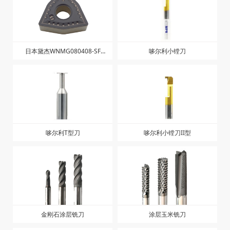
日本黛杰WNMG080408-SF
哆尔利小镗刀
JC8015
哆尔利T型刀
哆尔利小镗刀II型
金刚石涂层铣刀
涂层玉米铣刀