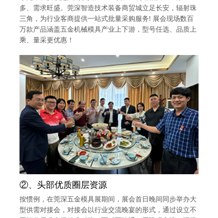
多、需求旺盛。莞深智造技术装备商贸城立足长安，辐射珠
三角，为行业客商提供一站式批量采购服务! 展会现场数百
万款产品涵盖五金机械模具产业上下游，型号任选、品质上
乘、量采更优惠！
②、头部优质圈层资源
按惯例，在莞深五金模具展期间，展会首日晚间同步举办大
型供需对接会，对接会以行业交流晚宴的形式，通过设立不