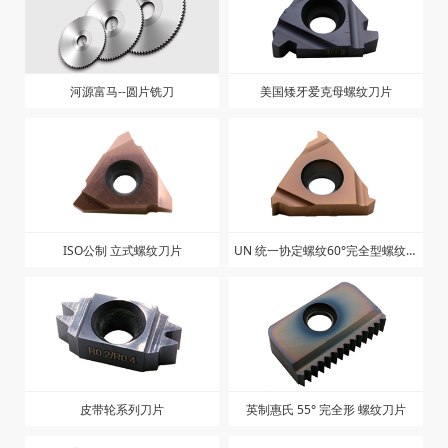
河源富马--圆片铣刀
美国矮牙爱克母螺纹刀片
ISO公制 立式螺纹刀片
UN 统一协定螺纹60°完全型螺纹刀
片
皮带轮系列刀片
英制惠氏 55° 完全形 螺纹刀片