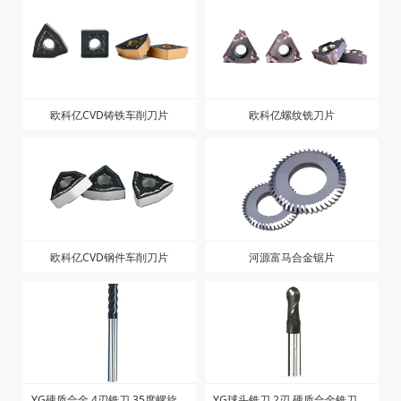
欧科亿CVD铸铁车削刀片
欧科亿螺纹铣刀片
欧科亿CVD钢件车削刀片
河源富马合金锯片
YG硬质合金 4刃铣刀 35度螺旋角
YG球头铣刀 2刃 硬质合金铣刀 短