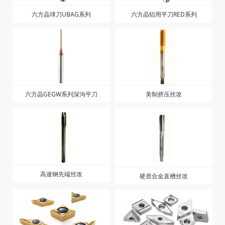
六方晶球刀UBAG系列
六方晶铝用平刀RED系列
六方晶GEGW系列深沟平刀
美制挤压丝攻
高速钢先端丝攻
硬质合金直槽丝攻