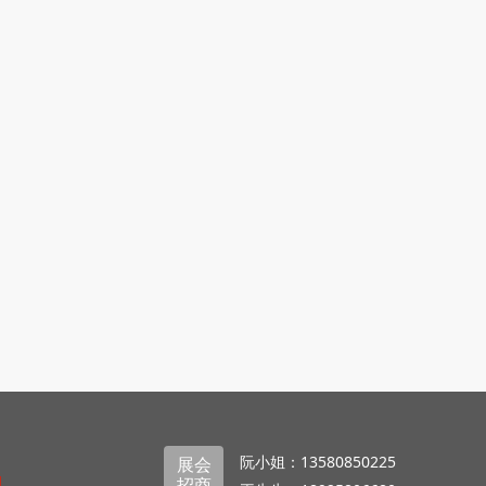
阮小姐：13580850225
展会
招商