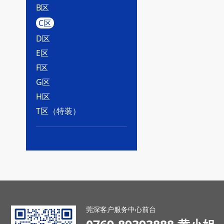
B区
C区
D区
E区
F区
G区
H区
T区（特装）
莞深客户服务中心前台