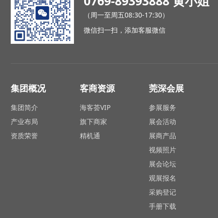
0769-89393888 黄小姐
（周一至周五08:30-17:30）
微信扫一扫，添加客服微信
集团概况
客商资源
莞深会展
集团简介
海客荟VIP
参展服务
产业布局
旗下商家
展会活动
资质荣誉
精机通
展商产品
视频照片
展会论坛
观展报名
采购登记
手册下载