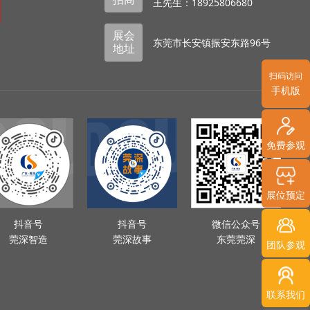
王先生：18925806680
展会
东莞市长安镇振安东路96号
地址
扫码访问
手机版
免费参观
展位预定
抖音号
抖音号
微信公众号
莞深智造
莞深故事
东莞莞深
团队参观
联系我们