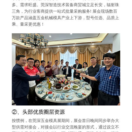
多、需求旺盛。莞深智造技术装备商贸城立足长安，辐射珠
三角，为行业客商提供一站式批量采购服务! 展会现场数百
万款产品涵盖五金机械模具产业上下游，型号任选、品质上
乘、量采更优惠！
②、头部优质圈层资源
按惯例，在莞深五金模具展期间，展会首日晚间同步举办大
型供需对接会，对接会以行业交流晚宴的形式，通过设立不