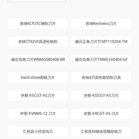
磨具磨料
气动元件
机床设备
金属原材料
金属加工液
硬质合金材料
硬质合金装备
工业自动化
超硬材料、陶瓷制品
先进硬质材料及工具
检测设备
肯纳KCP25C钢削刀片
肯纳KenSwiss刀片
肯纳7792VX高进给铣削
顽石正角刀片TCMT110204-TM