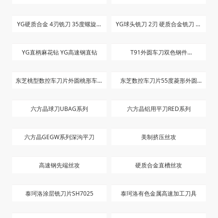
日本黛杰SNMG120408L-SG
日本黛杰XDMT080620ZER
日本黛杰WNMG080408-SF
哆尔利小镗刀
JC8015
哆尔利T型刀
哆尔利小镗刀II型
金刚石涂层铣刀
涂层玉米铣刀
欧科亿CVD铸铁车削刀片
欧科亿螺纹铣刀片
欧科亿CVD钢件车削刀片
河源富马合金锯片
YG硬质合金 4刃铣刀 35度螺旋角
YG球头铣刀 2刃 硬质合金铣刀 短
长刃
刀
YG直柄麻花钻 YG高速钢直钻
T91外圆车刀双色钢件