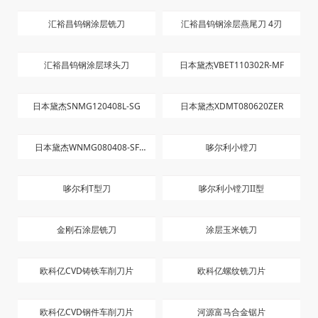
顽石负角刀片WNMG080408-BR
顽石负角刀片TNMG160404-GF
Hard stone面铣刀片
肯纳4刃高性能切削刀具
伊斯卡SCGT-AS刀片
伊斯卡DCGT-AS刀片
伊斯卡VNMS-12 刀片
伊斯卡RCGT-AS 刀片
汇裕昌小径深沟刀
汇裕昌钨钢涂层螺纹铣刀
汇裕昌钨钢涂层铣刀
汇裕昌钨钢涂层燕尾刀 4刃
汇裕昌钨钢涂层球头刀
日本黛杰VBET110302R-MF