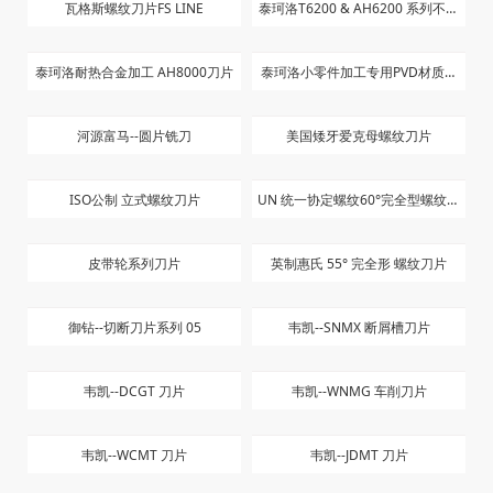
CNG10404T T91
东芝桃型数控车刀片外圆桃形车床
东芝数控车刀片55度菱形外圆
刀粒WNMG080408/080404-TM
NMG150404 150408-TM T9125
六方晶球刀UBAG系列
六方晶铝用平刀RED系列
T9125
双色刀粒
六方晶GEGW系列深沟平刀
美制挤压丝攻
高速钢先端丝攻
硬质合金直槽丝攻
泰珂洛涂层铣刀片SH7025
泰珂洛有色金属高速加工刀具
瓦格斯螺纹刀片FS LINE
泰珂洛T6200 & AH6200 系列不锈
钢刀片
泰珂洛耐热合金加工 AH8000刀片
泰珂洛小零件加工专用PVD材质刀
片
河源富马--圆片铣刀
美国矮牙爱克母螺纹刀片