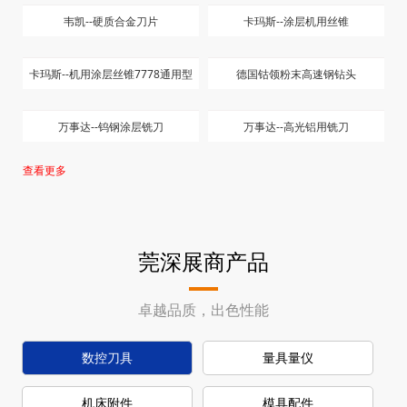
ISO公制 立式螺纹刀片
UN 统一协定螺纹60°完全型螺纹刀
片
皮带轮系列刀片
英制惠氏 55° 完全形 螺纹刀片
御钻--切断刀片系列 05
韦凯--SNMX 断屑槽刀片
韦凯--DCGT 刀片
韦凯--WNMG 车削刀片
韦凯--WCMT 刀片
韦凯--JDMT 刀片
韦凯--硬质合金刀片
卡玛斯--涂层机用丝锥
卡玛斯--机用涂层丝锥7778通用型
德国钴领粉末高速钢钻头
万事达--钨钢涂层铣刀
万事达--高光铝用铣刀