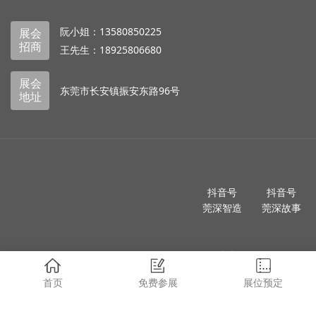
国家模具产品质量监督检验中心(广东)
东莞市数控刀具行业协会
东莞市五金机械模具行业协会
2026全球切削工具经销商大会官网
AIS亚信工业商情
机床商务网
精机通
机床界
刀具界
机床市场采购网
机床工具制造业
2026全球切削工具经销商大会
莞深客户服务中心前台
0769-89393888 黄小姐
（周一至周五08:30-17:30）
微信扫一扫，添加客服微信
阮小姐：13580850225
展会
招商
王先生：18925806680
首页
免费参展
展位预定
展会
东莞市长安镇振安东路96号
地址