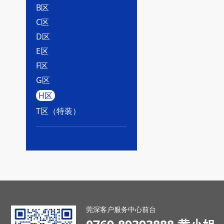
B区
C区
D区
E区
F区
G区
H区
T区（特装）
莞深客户服务中心前台