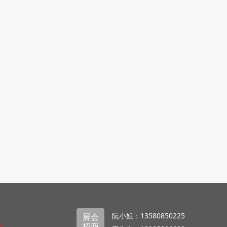
阮小姐：13580850225
展会
招商