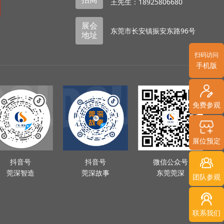
王先生：18925806680
展会
东莞市长安镇振安东路96号
地址
扫码访问
手机版
免费参观
展位预定
抖音号
抖音号
微信公众号
莞深智造
莞深故事
东莞莞深
团队参观
联系我们