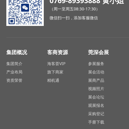
0769-89393888 黄小姐
（周一至周五08:30-17:30）
微信扫一扫，添加客服微信
集团概况
客商资源
莞深会展
集团简介
海客荟VIP
参展服务
产业布局
旗下商家
展会活动
资质荣誉
精机通
展商产品
视频照片
展会论坛
观展报名
采购登记
手册下载