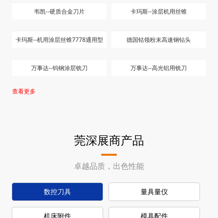
韦凯--硬质合金刀片
卡玛斯--涂层机用丝锥
卡玛斯--机用涂层丝锥7778通用型
德国钴领粉末高速钢钻头
万事达--钨钢涂层铣刀
万事达--高光铝用铣刀
查看更多
莞深展商产品
卓越品质，出色性能
数控刀具
量具量仪
机床附件
模具配件