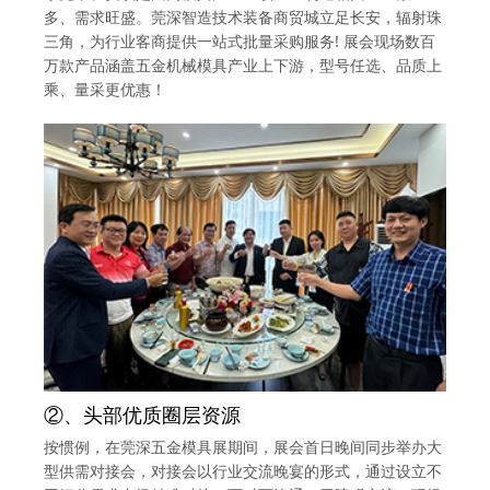
多、需求旺盛。莞深智造技术装备商贸城立足长安，辐射珠
三角，为行业客商提供一站式批量采购服务! 展会现场数百
万款产品涵盖五金机械模具产业上下游，型号任选、品质上
乘、量采更优惠！
②、头部优质圈层资源
按惯例，在莞深五金模具展期间，展会首日晚间同步举办大
型供需对接会，对接会以行业交流晚宴的形式，通过设立不