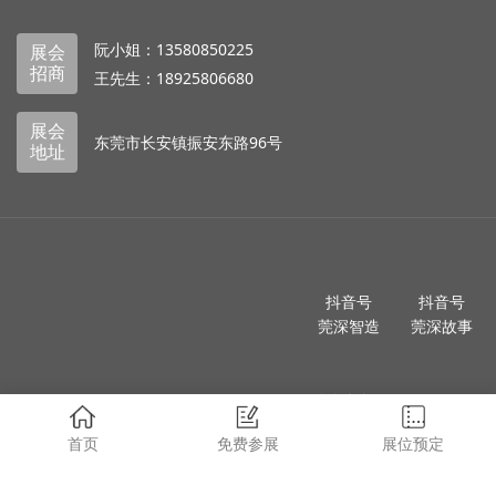
阮小姐：13580850225
展会
招商
王先生：18925806680
展会
东莞市长安镇振安东路96号
地址
抖音号
抖音号
莞深智造
莞深故事
微信公众号
东莞莞深
首页
免费参展
展位预定
版权所有 © 2024 广东莞深集团版权所有、侵权必究