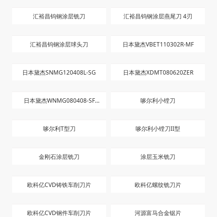
汇裕昌钨钢涂层铣刀
汇裕昌钨钢涂层燕尾刀 4刃
汇裕昌钨钢涂层球头刀
日本黛杰VBET110302R-MF
日本黛杰SNMG120408L-SG
日本黛杰XDMT080620ZER
日本黛杰WNMG080408-SF
哆尔利小镗刀
JC8015
哆尔利T型刀
哆尔利小镗刀II型
金刚石涂层铣刀
涂层玉米铣刀
欧科亿CVD铸铁车削刀片
欧科亿螺纹铣刀片
欧科亿CVD钢件车削刀片
河源富马合金锯片