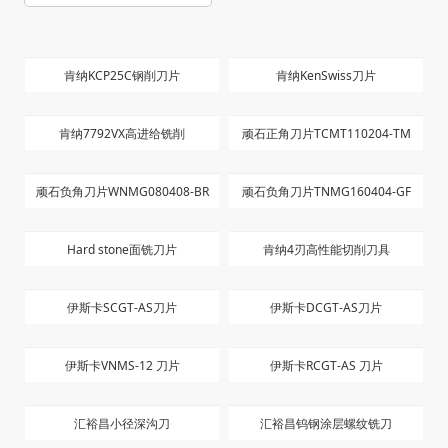
肯纳KCP25C钢削刀片
肯纳KenSwiss刀片
肯纳7792VX高进给铣削
顽石正角刀片TCMT110204-TM
顽石负角刀片WNMG080408-BR
顽石负角刀片TNMG160404-GF
Hard stone面铣刀片
肯纳4刃高性能切削刀具
伊斯卡SCGT-AS刀片
伊斯卡DCGT-AS刀片
伊斯卡VNMS-12 刀片
伊斯卡RCGT-AS 刀片
汇裕昌小径深沟刀
汇裕昌钨钢涂层螺纹铣刀