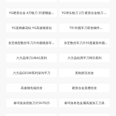
YG硬质合金 4刃铣刀 35度螺旋角
YG球头铣刀 2刃 硬质合金铣刀 短
长刃
刀
YG直柄麻花钻 YG高速钢直钻
T91外圆车刀双色钢件
CNG10404T T91
东芝桃型数控车刀片外圆桃形车床
东芝数控车刀片55度菱形外圆
刀粒WNMG080408/080404-TM
NMG150404 150408-TM T9125
六方晶球刀UBAG系列
六方晶铝用平刀RED系列
T9125
双色刀粒
六方晶GEGW系列深沟平刀
美制挤压丝攻
高速钢先端丝攻
硬质合金直槽丝攻
泰珂洛涂层铣刀片SH7025
泰珂洛有色金属高速加工刀具