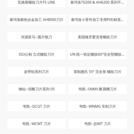
瓦格斯螺纹刀片FS LINE
泰珂洛T6200 & AH6200 系列不锈
钢刀片
泰珂洛耐热合金加工 AH8000刀片
泰珂洛小零件加工专用PVD材质刀
片
河源富马--圆片铣刀
美国矮牙爱克母螺纹刀片
ISO公制 立式螺纹刀片
UN 统一协定螺纹60°完全型螺纹刀
片
皮带轮系列刀片
英制惠氏 55° 完全形 螺纹刀片
御钻--切断刀片系列 05
韦凯--SNMX 断屑槽刀片
韦凯--DCGT 刀片
韦凯--WNMG 车削刀片
韦凯--WCMT 刀片
韦凯--JDMT 刀片