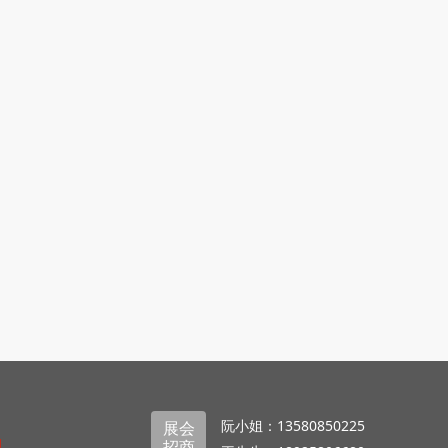
阮小姐：13580850225
展会
招商