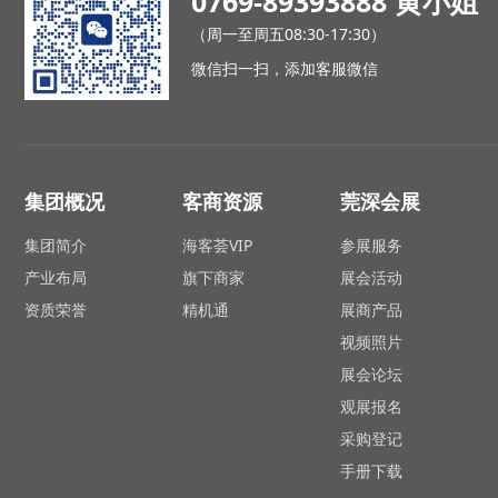
0769-89393888 黄小姐
（周一至周五08:30-17:30）
微信扫一扫，添加客服微信
集团概况
客商资源
莞深会展
集团简介
海客荟VIP
参展服务
产业布局
旗下商家
展会活动
资质荣誉
精机通
展商产品
视频照片
展会论坛
观展报名
采购登记
手册下载