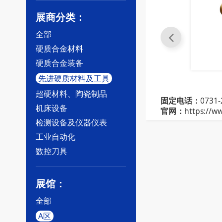
展商分类：
全部
硬质合金材料
硬质合金装备
先进硬质材料及工具
坯材
硬质合金球齿钻头
超硬材料、陶瓷制品
固定电话：
0731-
机床设备
官网：
https://w
检测设备及仪器仪表
工业自动化
数控刀具
展馆：
全部
A区