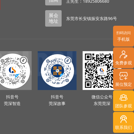
王先生：18925806680
展会
东莞市长安镇振安东路96号
地址
扫码访问
手机版
免费参观
展位预定
抖音号
抖音号
微信公众号
莞深智造
莞深故事
东莞莞深
团队参观
联系我们