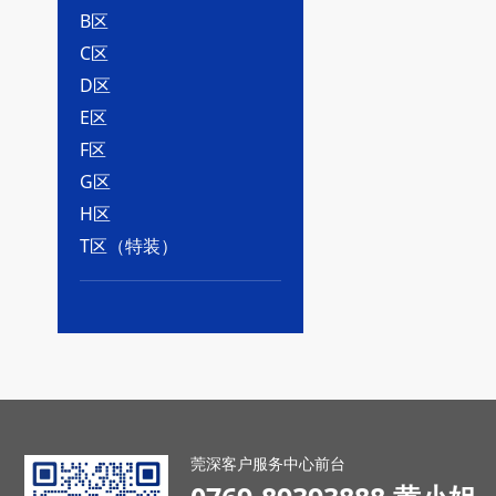
B区
C区
D区
E区
F区
G区
H区
T区（特装）
莞深客户服务中心前台