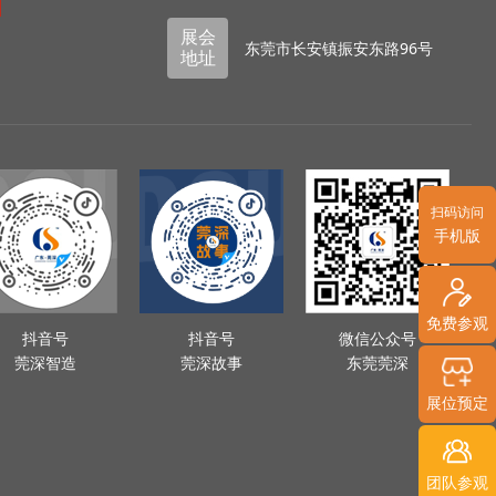
展会
东莞市长安镇振安东路96号
地址
扫码访问
手机版
免费参观
抖音号
抖音号
微信公众号
莞深智造
莞深故事
东莞莞深
展位预定
团队参观