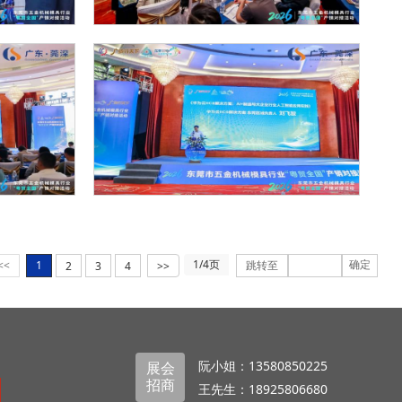
1/4页
确定
<<
1
跳转至
2
3
4
>>
阮小姐：13580850225
展会
招商
王先生：18925806680