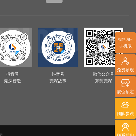
扫码访问
手机版
免费参观
抖音号
抖音号
微信公众号
莞深智造
莞深故事
东莞莞深
展位预定
团队参观
4号
联系我们