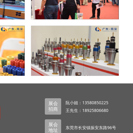
阮小姐：13580850225
展会
招商
王先生：18925806680
展会
东莞市长安镇振安东路96号
地址