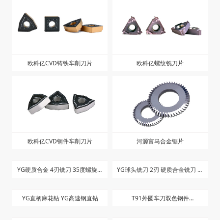
欧科亿CVD铸铁车削刀片
欧科亿螺纹铣刀片
欧科亿CVD钢件车削刀片
河源富马合金锯片
YG硬质合金 4刃铣刀 35度螺旋角
长刃
YG球头铣刀 2刃 硬质合金铣刀 短