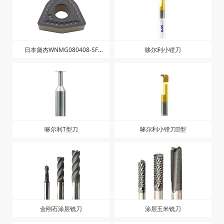
日本黛杰WNMG080408-SF
哆尔利小镗刀
JC8015
哆尔利T型刀
哆尔利小镗刀II型
金刚石涂层铣刀
涂层玉米铣刀