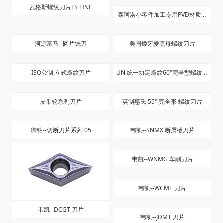
六方晶GEGW系列深沟平刀
美制挤压丝攻
高速钢先端丝攻
硬质合金直槽丝攻
泰珂洛涂层铣刀片SH7025
泰珂洛有色金属高速加工刀具