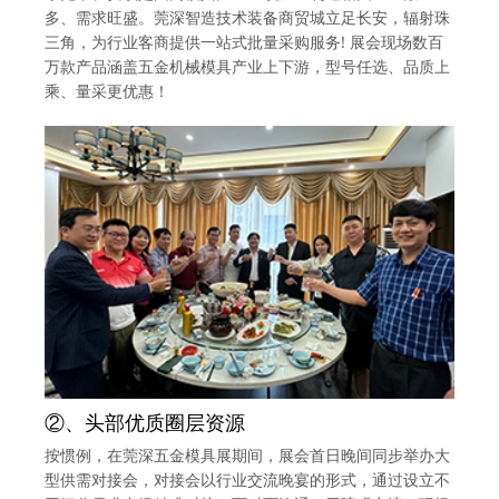
多、需求旺盛。莞深智造技术装备商贸城立足长安，辐射珠
三角，为行业客商提供一站式批量采购服务! 展会现场数百
万款产品涵盖五金机械模具产业上下游，型号任选、品质上
乘、量采更优惠！
②、头部优质圈层资源
按惯例，在莞深五金模具展期间，展会首日晚间同步举办大
型供需对接会，对接会以行业交流晚宴的形式，通过设立不