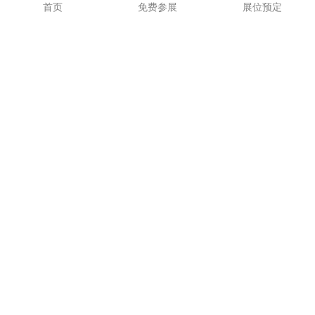
首页
免费参展
展位预定
检测设备
精机通-铣刀片-SOMT140520ER-
精机通-铣刀片-
LD-ZK1025
LNPU110408SRGE-ZK1225
精机通-铣刀片-APMT1605PDER-
精机通-铣刀片-RPEW1003MO-
ZK-ZK1025
ZK1328