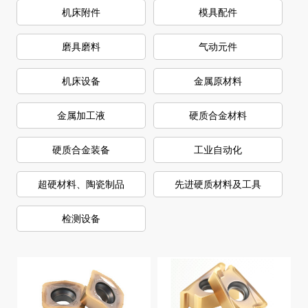
皮带轮系列刀片
英制惠氏 55° 完全形 螺纹刀片
御钻--切断刀片系列 05
韦凯--SNMX 断屑槽刀片
韦凯--WNMG 车削刀片
韦凯--DCGT 刀片