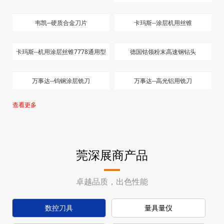
瓦格斯螺纹刀片FS LINE
泰珂洛耐热合金加工 AH8000刀片
泰珂洛T6200 & AH6200 系列不锈
钢刀片
泰珂洛小零件加工专用PVD材质刀
片
河源富马--圆片铣刀
美国矮牙爱克母螺纹刀片
ISO公制 立式螺纹刀片
UN 统一协定螺纹60°完全型螺纹刀
片