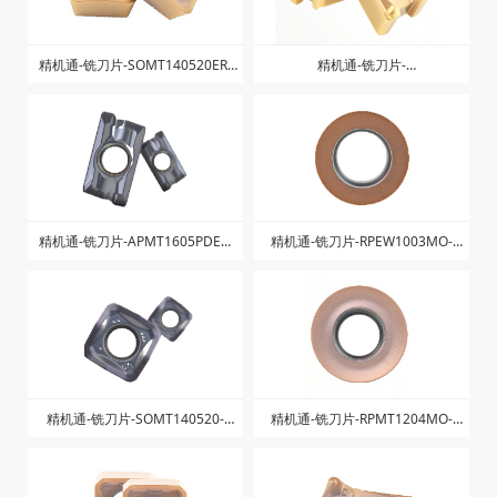
韦凯--WCMT 刀片
韦凯--硬质合金刀片
卡玛斯--涂层机用丝锥
韦凯--JDMT 刀片
卡玛斯--机用涂层丝锥7778通用型
德国钴领粉末高速钢钻头
万事达--钨钢涂层铣刀
万事达--高光铝用铣刀
查看更多