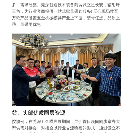
多、需求旺盛。莞深智造技术装备商贸城立足长安，辐射珠
三角，为行业客商提供一站式批量采购服务! 展会现场数百
万款产品涵盖五金机械模具产业上下游，型号任选、品质上
乘、量采更优惠！
②、头部优质圈层资源
按惯例，在莞深五金模具展期间，展会首日晚间同步举办大
型供需对接会，对接会以行业交流晚宴的形式，通过设立不