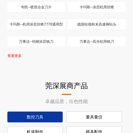
韦凯--硬质合金刀片
卡玛斯--涂层机用丝锥
卡玛斯--机用涂层丝锥7778通用型
德国钴领粉末高速钢钻头
万事达--钨钢涂层铣刀
万事达--高光铝用铣刀
查看更多
莞深展商产品
卓越品质，出色性能
数控刀具
量具量仪
机床附件
模具配件