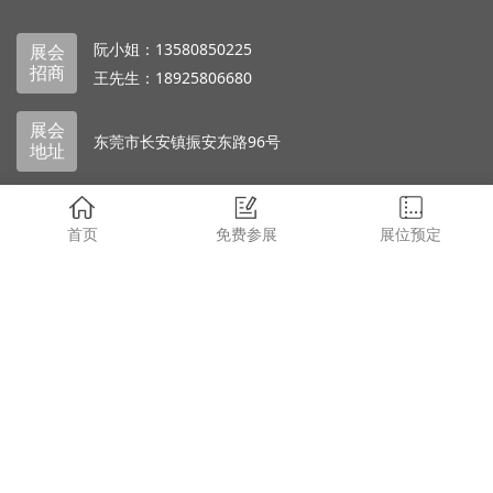
阮小姐：13580850225
展会
招商
王先生：18925806680
展会
东莞市长安镇振安东路96号
地址
首页
免费参展
展位预定
抖音号
抖音号
莞深智造
莞深故事
微信公众号
东莞莞深
版权所有 © 2024 广东莞深集团版权所有、侵权必究