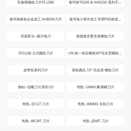
瓦格斯螺纹刀片FS LINE
泰珂洛T6200 & AH6200 系列不锈
钢刀片
泰珂洛耐热合金加工 AH8000刀片
泰珂洛小零件加工专用PVD材质刀
片
河源富马--圆片铣刀
美国矮牙爱克母螺纹刀片
ISO公制 立式螺纹刀片
UN 统一协定螺纹60°完全型螺纹刀
片
皮带轮系列刀片
英制惠氏 55° 完全形 螺纹刀片
御钻--切断刀片系列 05
韦凯--SNMX 断屑槽刀片
韦凯--DCGT 刀片
韦凯--WNMG 车削刀片
韦凯--WCMT 刀片
韦凯--JDMT 刀片