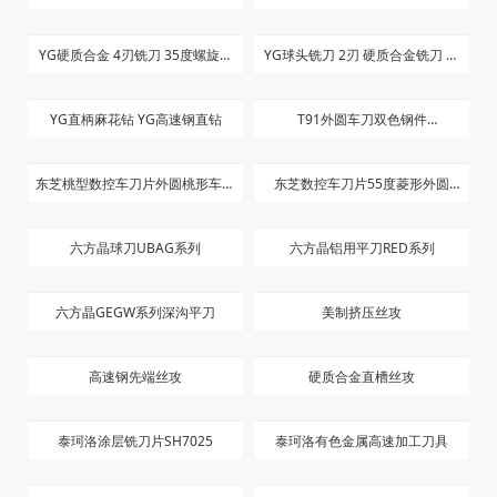
YG硬质合金 4刃铣刀 35度螺旋角
YG球头铣刀 2刃 硬质合金铣刀 短
长刃
刀
YG直柄麻花钻 YG高速钢直钻
T91外圆车刀双色钢件
CNG10404T T91
东芝桃型数控车刀片外圆桃形车床
东芝数控车刀片55度菱形外圆
刀粒WNMG080408/080404-TM
NMG150404 150408-TM T9125
六方晶球刀UBAG系列
六方晶铝用平刀RED系列
T9125
双色刀粒
六方晶GEGW系列深沟平刀
美制挤压丝攻
高速钢先端丝攻
硬质合金直槽丝攻
泰珂洛涂层铣刀片SH7025
泰珂洛有色金属高速加工刀具