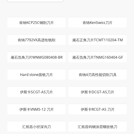
肯纳KCP25C钢削刀片
肯纳KenSwiss刀片
肯纳7792VX高进给铣削
顽石正角刀片TCMT110204-TM
顽石负角刀片WNMG080408-BR
顽石负角刀片TNMG160404-GF
Hard stone面铣刀片
肯纳4刃高性能切削刀具
伊斯卡SCGT-AS刀片
伊斯卡DCGT-AS刀片
伊斯卡VNMS-12 刀片
伊斯卡RCGT-AS 刀片
汇裕昌小径深沟刀
汇裕昌钨钢涂层螺纹铣刀