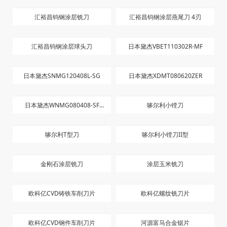
汇裕昌钨钢涂层铣刀
汇裕昌钨钢涂层燕尾刀 4刃
汇裕昌钨钢涂层球头刀
日本黛杰VBET110302R-MF
日本黛杰SNMG120408L-SG
日本黛杰XDMT080620ZER
日本黛杰WNMG080408-SF
哆尔利小镗刀
JC8015
哆尔利T型刀
哆尔利小镗刀II型
金刚石涂层铣刀
涂层玉米铣刀
欧科亿CVD铸铁车削刀片
欧科亿螺纹铣刀片
欧科亿CVD钢件车削刀片
河源富马合金锯片