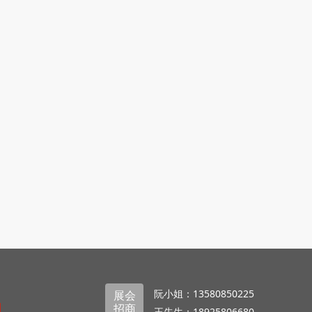
阮小姐：13580850225
展会
招商
王先生：18925806680