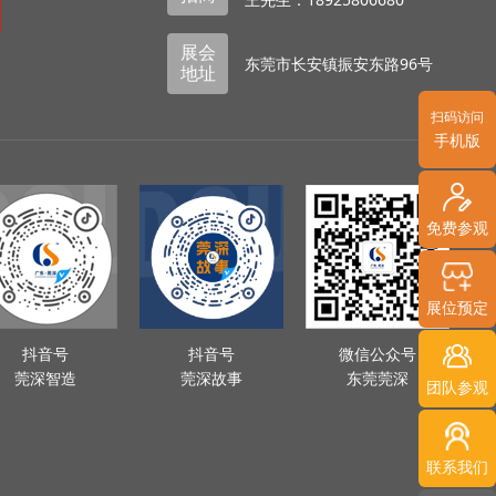
展会
东莞市长安镇振安东路96号
地址
扫码访问
手机版
免费参观
展位预定
抖音号
抖音号
微信公众号
莞深智造
莞深故事
东莞莞深
团队参观
联系我们