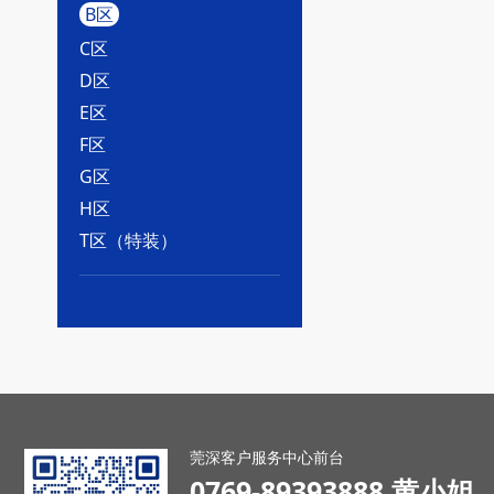
B区
C区
D区
E区
F区
G区
H区
T区（特装）
莞深客户服务中心前台
0769-89393888 黄小姐