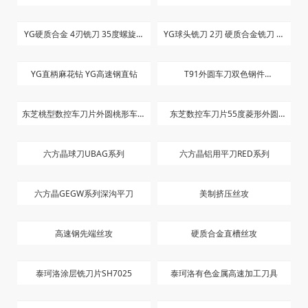
YG硬质合金 4刃铣刀 35度螺旋角
YG球头铣刀 2刃 硬质合金铣刀 短
长刃
刀
YG直柄麻花钻 YG高速钢直钻
T91外圆车刀双色钢件
CNG10404T T91
东芝桃型数控车刀片外圆桃形车床
东芝数控车刀片55度菱形外圆
刀粒WNMG080408/080404-TM
NMG150404 150408-TM T9125
六方晶球刀UBAG系列
六方晶铝用平刀RED系列
T9125
双色刀粒
六方晶GEGW系列深沟平刀
美制挤压丝攻
高速钢先端丝攻
硬质合金直槽丝攻
泰珂洛涂层铣刀片SH7025
泰珂洛有色金属高速加工刀具