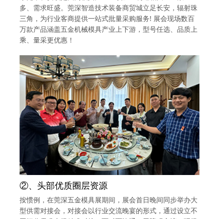
多、需求旺盛。莞深智造技术装备商贸城立足长安，辐射珠
三角，为行业客商提供一站式批量采购服务! 展会现场数百
万款产品涵盖五金机械模具产业上下游，型号任选、品质上
乘、量采更优惠！
②、头部优质圈层资源
按惯例，在莞深五金模具展期间，展会首日晚间同步举办大
型供需对接会，对接会以行业交流晚宴的形式，通过设立不