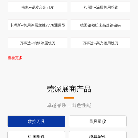
韦凯--硬质合金刀片
卡玛斯--涂层机用丝锥
卡玛斯--机用涂层丝锥7778通用型
德国钴领粉末高速钢钻头
万事达--钨钢涂层铣刀
万事达--高光铝用铣刀
查看更多
莞深展商产品
卓越品质，出色性能
数控刀具
量具量仪
机床附件
模具配件