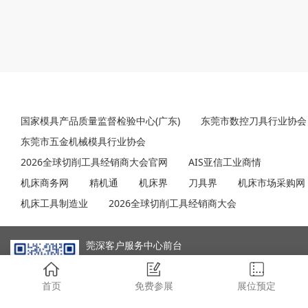
友情链接
国家模具产品质量监督检验中心(广东)
东莞市数控刀具行业协会
东莞市五金机械模具行业协会
2026全球切削工具经销商大会官网
AIS亚信工业商情
机床商务网
精机通
机床界
刀具界
机床市场采购网
机床工具制造业
2026全球切削工具经销商大会
莞深客户服务中心前台
0769-89393888 黄小姐
（周一至周五08:30-17:30）
首页
免费参展
展位预定
微信扫一扫，添加客服微信