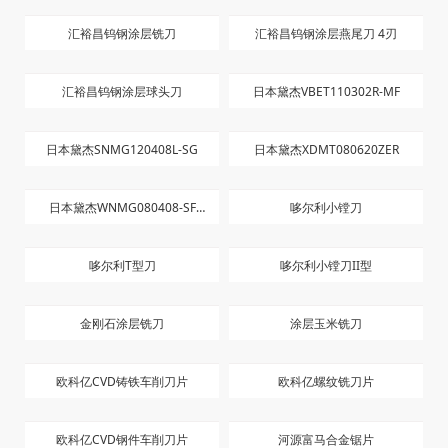
汇裕昌钨钢涂层铣刀
汇裕昌钨钢涂层燕尾刀 4刃
汇裕昌钨钢涂层球头刀
日本黛杰VBET110302R-MF
日本黛杰SNMG120408L-SG
日本黛杰XDMT080620ZER
日本黛杰WNMG080408-SF
哆尔利小镗刀
JC8015
哆尔利T型刀
哆尔利小镗刀II型
金刚石涂层铣刀
涂层玉米铣刀
欧科亿CVD铸铁车削刀片
欧科亿螺纹铣刀片
欧科亿CVD钢件车削刀片
河源富马合金锯片