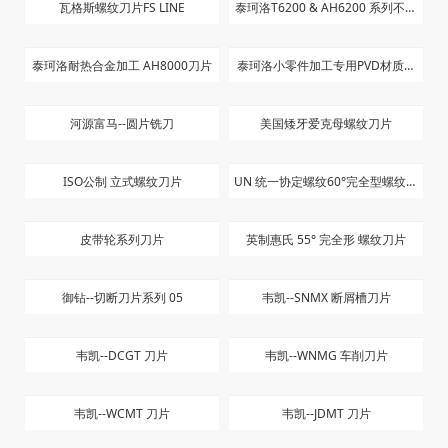
瓦格斯螺纹刀片FS LINE
泰珂洛T6200 & AH6200 系列不锈
钢刀片
泰珂洛耐热合金加工 AH8000刀片
泰珂洛小零件加工专用PVD材质刀
片
河源富马--圆片铣刀
美国矮牙爱克母螺纹刀片
ISO公制 立式螺纹刀片
UN 统一协定螺纹60°完全型螺纹刀
片
皮带轮系列刀片
英制惠氏 55° 完全形 螺纹刀片
御钻--切断刀片系列 05
韦凯--SNMX 断屑槽刀片
韦凯--DCGT 刀片
韦凯--WNMG 车削刀片
韦凯--WCMT 刀片
韦凯--JDMT 刀片