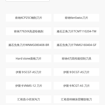
肯纳KCP25C钢削刀片
肯纳KenSwiss刀片
肯纳7792VX高进给铣削
顽石正角刀片TCMT110204-TM
顽石负角刀片WNMG080408-BR
顽石负角刀片TNMG160404-GF
Hard stone面铣刀片
肯纳4刃高性能切削刀具
伊斯卡SCGT-AS刀片
伊斯卡DCGT-AS刀片
伊斯卡VNMS-12 刀片
伊斯卡RCGT-AS 刀片
汇裕昌小径深沟刀
汇裕昌钨钢涂层螺纹铣刀