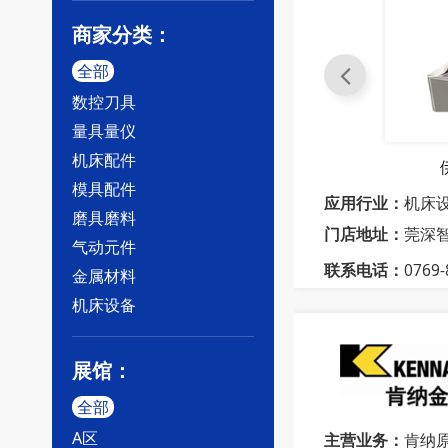
商家分类：
全部
数控刀具
量具量仪
机床配件
 刀片
伊斯卡RCGT-AS 刀片
模具配件
应用行业：
机床
磨具磨料
门店地址：
莞深智
气动元件
联系电话：
0769
金属材料
机床设备
展馆：
全部
A区
主营业务：
肯纳