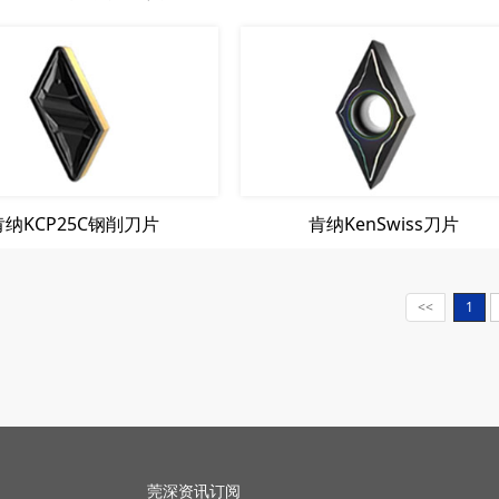
肯纳KCP25C钢削刀片
肯纳KenSwiss刀片
切削、机床设备、CNC、汽车模具、航天航空、精密制造
造技术装备商贸城一期A栋一楼A22-25号
<<
1
H37
劲瑞五金科技(东莞)，有限公
莞深资讯订阅