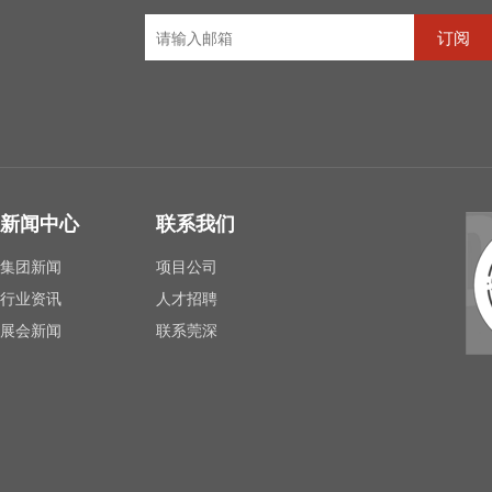
刀片、诺顿砂轮、PSL合金铣刀系列、PSL丝攻、信达丝攻，钻
订阅
新闻中心
联系我们
黛杰VBET110302R-MF
日本黛杰SNMG120408L-SG
集团新闻
项目公司
设备、精密制造、金属切削、航空航天、汽车、电子、医疗器械
行业资讯
人才招聘
展会新闻
联系莞深
智造技术装备商贸城一期H栋37号
hop457978986.taobao.com
A05
东莞市协亚精密机械有限公司