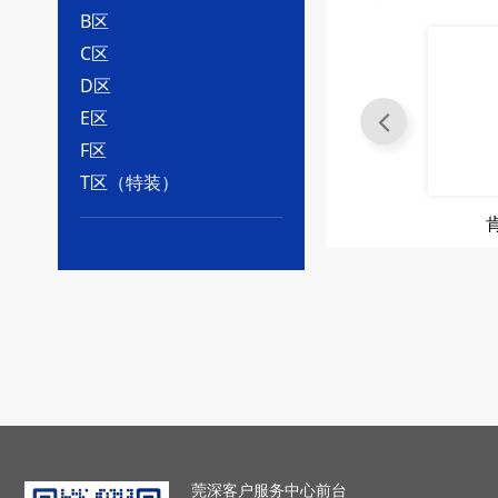
B区
C区
D区
E区
F区
T区（特装）
进给铣削
肯纳4刃高性能切削刀具
应用行业：
金属
门店地址：
莞深智
莞深客户服务中心前台