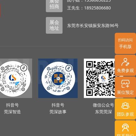
展会
咀，套转、日本纤维油石、美国必宝油石、英国比尔系
招商
王先生：18925806680
展会
东莞市长安镇振安东路96号
地址
扫码访问
手机版
免费参观
日本黛杰XDMT080620ZER
日本黛杰WNMG080
展位预定
抖音号
抖音号
微信公众号
莞深智造
莞深故事
东莞莞深
团队参观
联系我们