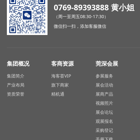
主营业务：
黛杰
0769-89393888 黄小姐
列等进口产品
（周一至周五08:30-17:30）
微信扫一扫，添加客服微信
集团概况
客商资源
莞深会展
20ZER
日本黛杰WNMG080408-SF JC8015
日本
集团简介
海客荟VIP
参展服务
应用行业：
机床
产业布局
旗下商家
展会活动
资质荣誉
精机通
展商产品
门店地址：
莞深
视频照片
官网：
https://s
展会论坛
观展报名
采购登记
手册下载